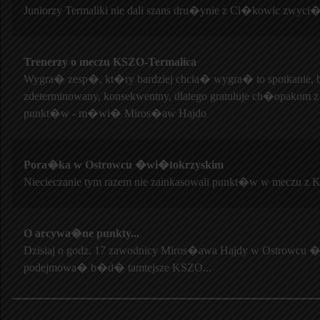
Juniorzy Termaliki nie dali szans dru�ynie z Ci�kowic zwyci�
Trenerzy o meczu KSZO-Termalica
Wygra� zesp�, kt�ry bardziej chcia� wygra� to spotkanie, 
zdeterminowany, konsekwentny, dlatego gratuluje ch�opakom 
punkt�w - m�wi� Miros�aw Hajdo
Pora�ka w Ostrowcu �wi�tokrzyskim
Niecieczanie tym razem nie zainkasowali punkt�w w meczu z 
O arcywa�ne punkty...
Dzisiaj o godz. 17 zawodnicy Miros�awa Hajdy w Ostrowcu 
podejmowa� b�d� tamtejsze KSZO...