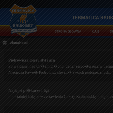
Aktualnosci
Piotrowicza cieszy styl i gra
Po wygranej nad Or�em D�bno, trener zespo�u rezerw Termal
Nieciecza Pawe� Piotrowicz chwali� swoich podopiecznych..
Najlepsi pi�karze I ligi
Po ostatniej kolejce w zestawieniu Gazety Krakowskiej kolejne z