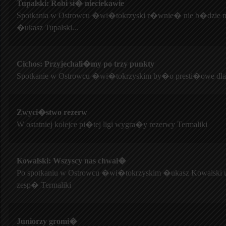
Tupalski: Robi si� nieciekawie
Spotkania w Ostrowcu �wi�tokrzyski r�wnie� nie b�dzi
�ukasz Tupalski...
Cichos: Przyjechali�my po trzy punkty
Spotkanie w Ostrowcu �wi�tokrzyskim by�o presti�owe dla 
Zwyci�stwo rezerw
W ostatniej kolejce pi�tej ligi wygra�y rezerwy Termaliki
Kowalski: Wszyscy nas chwal�
Po spotkaniu w Ostrowcu �wi�tokrzyskim �ukasz Kowalsk
zesp� Termaliki
Juniorzy gromi�