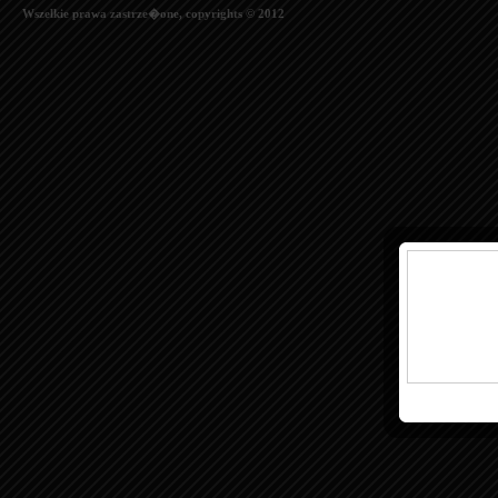
Wszelkie prawa zastrze�one, copyrights © 2012
This i