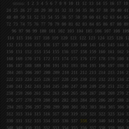
strona:
1
2
3
4
5
6
7
8
9
10
11
12
13
14
15
16
17
1
24
25
26
27
28
29
30
31
32
33
34
35
36
37
38
39
40
4
48
49
50
51
52
53
54
55
56
57
58
59
60
61
62
63
64
6
72
73
74
75
76
77
78
79
80
81
82
83
84
85
86
87
88
8
96
97
98
99
100
101
102
103
104
105
106
107
108
10
114
115
116
117
118
119
120
121
122
123
124
125
126
1
132
133
134
135
136
137
138
139
140
141
142
143
144
1
150
151
152
153
154
155
156
157
158
159
160
161
162
1
168
169
170
171
172
173
174
175
176
177
178
179
180
1
186
187
188
189
190
191
192
193
194
195
196
197
198
1
204
205
206
207
208
209
210
211
212
213
214
215
216
2
222
223
224
225
226
227
228
229
230
231
232
233
234
2
240
241
242
243
244
245
246
247
248
249
250
251
252
2
258
259
260
261
262
263
264
265
266
267
268
269
270
2
276
277
278
279
280
281
282
283
284
285
286
287
288
2
294
295
296
297
298
299
300
301
302
303
304
305
306
3
312
313
314
315
316
317
318
319
320
321
322
323
324
3
330
331
332
333
334
335
336
337
338
339
340
341
342
3
348
349
350
351
352
353
354
355
356
357
358
359
360
3