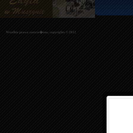
Wszelkie prawa zastrze�one, copyrights © 2012
This i