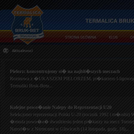
Aktualnosci
Pielorz: koncentrujemy si� na najbli�szych meczach
Rozmowa z �UKASZEM PIELORZEM, pi�karzem I-ligoweg
Termaliki Bruk-Betu...
Kolejne powo�anie Nalepy do Reprezentacji U20
Selekcjoner reprezentacji Polski U-20 (rocznik 1992 i m�od
�muda powo�a� dwudziestu jeden pi�karzy na mecz Turniej
Narod�w z Niemcami w Gliwicach (14 listopada, godz. 18)...