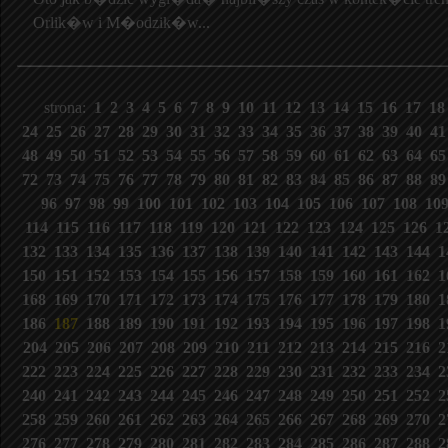
Orlik�w i M�odzik�w...
strona:
1
2
3
4
5
6
7
8
9
10
11
12
13
14
15
16
17
1
24
25
26
27
28
29
30
31
32
33
34
35
36
37
38
39
40
4
48
49
50
51
52
53
54
55
56
57
58
59
60
61
62
63
64
6
72
73
74
75
76
77
78
79
80
81
82
83
84
85
86
87
88
8
96
97
98
99
100
101
102
103
104
105
106
107
108
10
114
115
116
117
118
119
120
121
122
123
124
125
126
1
132
133
134
135
136
137
138
139
140
141
142
143
144
1
150
151
152
153
154
155
156
157
158
159
160
161
162
1
168
169
170
171
172
173
174
175
176
177
178
179
180
1
186
187
188
189
190
191
192
193
194
195
196
197
198
1
204
205
206
207
208
209
210
211
212
213
214
215
216
2
222
223
224
225
226
227
228
229
230
231
232
233
234
2
240
241
242
243
244
245
246
247
248
249
250
251
252
2
258
259
260
261
262
263
264
265
266
267
268
269
270
2
276
277
278
279
280
281
282
283
284
285
286
287
288
2