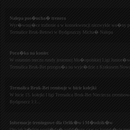
Nalepa pos�ucha� trenera
Wyr�wnuj�ce trafienie a w konsekwencji niezwykle wa�ny 
Termalice Bruk-Betowi w Bydgoszczy Micha� Nalepa
Pora�ka na koniec
W ostatnim meczu rundy jesiennej Ma�opolskiej Ligi Junior�w
Termalica Bruk-Bet przegra�a na wyje�dzie z Krakusem Now
Termalica Bruk-Bet remisuje w hicie kolejki
W hicie 15. kolejki I ligi Termalica Bruk-Bet Nieciecza zremi
Bydgoszcz 1:1...
Informacje treningowe dla Orlik�w i M�odzik�w
Oto jak b�dzie wygl�da� najbli�szy czas w kontek�cie tre