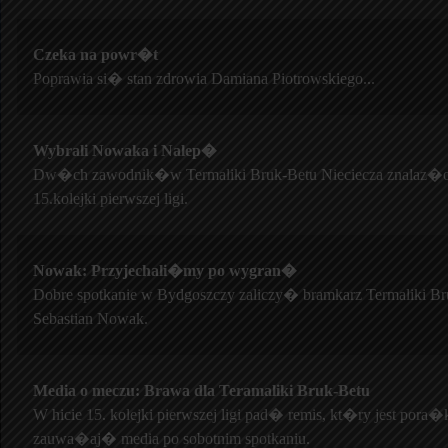
Czeka na powr�t
Poprawia si� stan zdrowia Damiana Piotrowskiego...
Wybrali Nowaka i Nalep�
Dw�ch zawodnik�w Termaliki Bruk-Betu Nieciecza znalaz�o 
15.kolejki pierwszej ligi.
Nowak: Przyjechali�my po wygran�
Dobre spotkanie w Bydgoszczy zaliczy� bramkarz Termaliki Br
Sebastian Nowak.
Media o meczu: Brawa dla Teramaliki Bruk-Betu
W hicie 15. kolejki pierwszej ligi pad� remis, kt�ry jest pora
zauwa�aj� media po sobotnim spotkaniu.