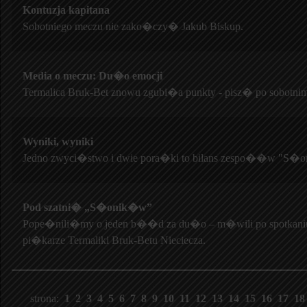
Kontuzja kapitana
Sobotniego meczu nie zako�czy� Jakub Biskup.
Media o meczu: Du�o emocji
Termalica Bruk-Bet znowu zgubi�a punkty - pisz� po sobotni
Wyniki, wyniki
Jedno zwyci�stwo i dwie pora�ki to bilans zespo��w "S�
Pod szatni� „S�onik�w”
Pope�nili�my o jeden b��d za du�o – m�wili po spotkani
pi�karze Termaliki Bruk-Betu Nieciecza.
strona:
1
2
3
4
5
6
7
8
9
10
11
12
13
14
15
16
17
1