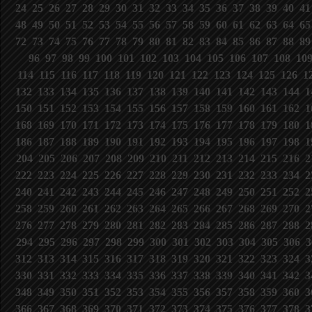
24
25
26
27
28
29
30
31
32
33
34
35
36
37
38
39
40
4
48
49
50
51
52
53
54
55
56
57
58
59
60
61
62
63
64
6
72
73
74
75
76
77
78
79
80
81
82
83
84
85
86
87
88
8
96
97
98
99
100
101
102
103
104
105
106
107
108
10
114
115
116
117
118
119
120
121
122
123
124
125
126
1
132
133
134
135
136
137
138
139
140
141
142
143
144
1
150
151
152
153
154
155
156
157
158
159
160
161
162
1
168
169
170
171
172
173
174
175
176
177
178
179
180
1
186
187
188
189
190
191
192
193
194
195
196
197
198
1
204
205
206
207
208
209
210
211
212
213
214
215
216
2
222
223
224
225
226
227
228
229
230
231
232
233
234
2
240
241
242
243
244
245
246
247
248
249
250
251
252
2
258
259
260
261
262
263
264
265
266
267
268
269
270
2
276
277
278
279
280
281
282
283
284
285
286
287
288
2
294
295
296
297
298
299
300
301
302
303
304
305
306
3
312
313
314
315
316
317
318
319
320
321
322
323
324
3
330
331
332
333
334
335
336
337
338
339
340
341
342
3
348
349
350
351
352
353
354
355
356
357
358
359
360
3
366
367
368
369
370
371
372
373
374
375
376
377
378
3