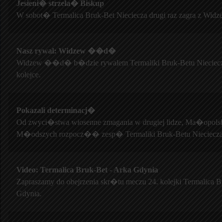
Jesieni� strzela� Biskup
W sobot� Termalica Bruk-Bet Nieciecza drugi raz zagra z 
Nasz rywal: Widzew ��d�
Widzew ��d� b�dzie rywalem Termaliki Bruk-Betu Nieciecz
kolejce.
Pokazali determinacj�
Od zwyci�stwa wiosenne zmagania w drugiej lidze, Ma�opolsk
M�odszych rozpocz�� zesp� Termaliki Bruk-Betu Nieciecza
Video: Termalica Bruk-Bet - Arka Gdynia
Zapraszamy do obejrzenia skr�tu meczu 24. kolejki Termalica B
Gdynia.