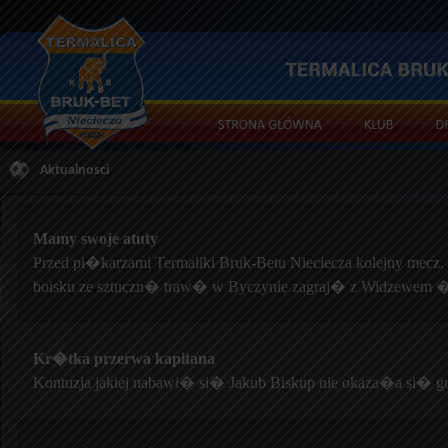
Aktualnosci
Mamy swoje atuty
Przed pi�karzami Termaliki Bruk-Betu Nieciecza kolejny mecz.
boisku ze sztuczn� traw� w Byczynie zagraj� z Widzewe
Kr�tka przerwa kapitana
Kontuzja jakiej nabawi� si� Jakub Biskup nie okaza�a si� 